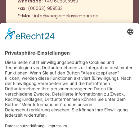
Whatsapp:
+49 606395950
Fax:
(06063) 959533
E-Mail:
info@voegler-classic-cars.de
Öffnungszeiten
Montag - Donnerstag
9:00 – 12:00 Uhr
14:00 - 16:00 Uhr
Oder nach Vereinbarung
Häufig besucht
Impressum
Datenschutz
Cookie-Einstellungen
Kontakt