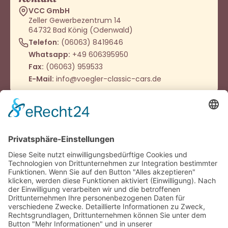
VCC GmbH
Zeller Gewerbezentrum 14
64732 Bad König (Odenwald)
Telefon:
(06063) 8419646
Whatsapp:
+49 606395950
Fax:
(06063) 959533
E-Mail:
info@voegler-classic-cars.de
Öffnungszeiten
Montag - Donnerstag
9:00 – 12:00 Uhr
14:00 - 16:00 Uhr
Oder nach Vereinbarung
Häufig besucht
Impressum