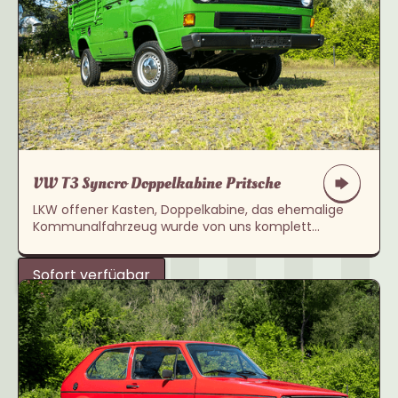
VW T3 Syncro Doppelkabine Pritsche
LKW offener Kasten, Doppelkabine, das ehemalige
Kommunalfahrzeug wurde von uns komplett
originalgetreu im Kundenauftrag restauriert.
Sofort verfügbar