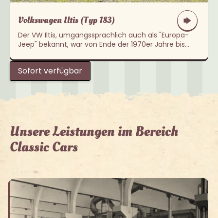
Volkswagen Iltis (Typ 183)
Der VW Iltis, umgangssprachlich auch als "Europa-
Jeep" bekannt, war von Ende der 1970er Jahre bis
Ende der 1990er unter der Bezeichnung „LKW 0,5 t
tmil gl“ Teil des Bundeswehrfuhrparks. Dort hatten die
Sofort verfügbar
knapp 9.000 Fahrzeuge ihren Einsatz als Führungs-,
Fernmelde-, und Verbindungsfahrzeug /
Transportfahrzeug für Personen und Material, aber
auch als Trägerfahrzeug für Panzerabwehrwaffen
und Verwundetentransporter.‍
Unsere Leistungen im Bereich
Classic Cars