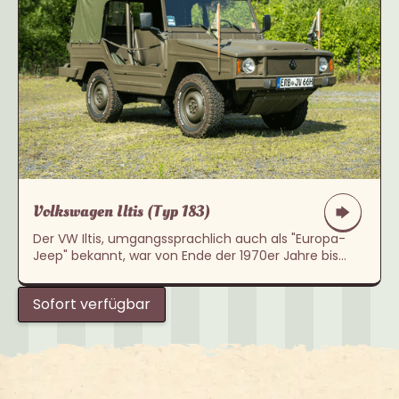
Volkswagen Iltis (Typ 183)
Der VW Iltis, umgangssprachlich auch als "Europa-
Jeep" bekannt, war von Ende der 1970er Jahre bis
Ende der 1990er unter der Bezeichnung „LKW 0,5 t
tmil gl“ Teil des Bundeswehrfuhrparks. Dort hatten die
Sofort verfügbar
knapp 9.000 Fahrzeuge ihren Einsatz als Führungs-,
Fernmelde-, und Verbindungsfahrzeug /
Transportfahrzeug für Personen und Material, aber
auch als Trägerfahrzeug für Panzerabwehrwaffen
und Verwundetentransporter.‍