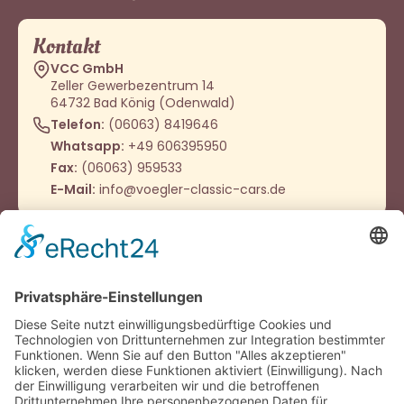
Kontakt
VCC GmbH
Zeller Gewerbezentrum 14
64732 Bad König (Odenwald)
Telefon:
(06063) 8419646
Whatsapp:
+49 606395950
Fax:
(06063) 959533
E-Mail:
info@voegler-classic-cars.de
Öffnungszeiten
Montag - Donnerstag
9:00 – 12:00 Uhr
14:00 - 16:00 Uhr
Oder nach Vereinbarung