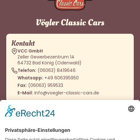
Vögler Classic Cars
Kontakt
VCC GmbH
Zeller Gewerbezentrum 14
64732 Bad König (Odenwald)
Telefon:
(06063) 8419646
Whatsapp:
+49 606395950
Fax:
(06063) 959533
E-Mail:
info@voegler-classic-cars.de
Öffnungszeiten
Montag - Donnerstag
9:00 – 12:00 Uhr
14:00 - 16:00 Uhr