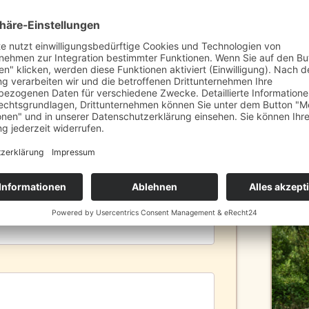
gungstermin vereinbaren?
Nachname
elefon