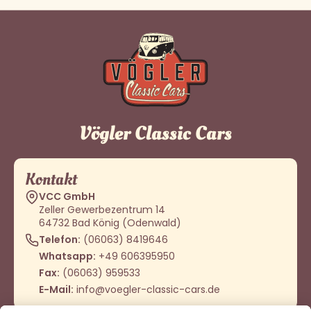
Vögler Classic Cars
Kontakt
VCC GmbH
Zeller Gewerbezentrum 14
64732 Bad König (Odenwald)
Telefon:
(06063) 8419646
Whatsapp:
+49 606395950
Fax:
(06063) 959533
E-Mail:
info@voegler-classic-cars.de