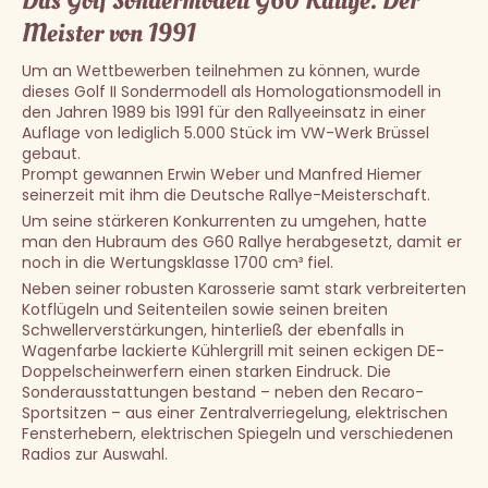
Das Golf Sondermodell G60 Rallye. Der
Meister von 1991
Um an Wettbewerben teilnehmen zu können, wurde
dieses Golf II Sondermodell als Homologationsmodell in
den Jahren 1989 bis 1991 für den Rallyeeinsatz in einer
Auflage von lediglich 5.000 Stück im VW-Werk Brüssel
gebaut.
Prompt gewannen Erwin Weber und Manfred Hiemer
seinerzeit mit ihm die Deutsche Rallye-Meisterschaft.
Um seine stärkeren Konkurrenten zu umgehen, hatte
man den Hubraum des G60 Rallye herabgesetzt, damit er
noch in die Wertungsklasse 1700 cm³ fiel.
Neben seiner robusten Karosserie samt stark verbreiterten
Kotflügeln und Seitenteilen sowie seinen breiten
Schwellerverstärkungen, hinterließ der ebenfalls in
Wagenfarbe lackierte Kühlergrill mit seinen eckigen DE-
Doppelscheinwerfern einen starken Eindruck. Die
Sonderausstattungen bestand – neben den Recaro-
Sportsitzen – aus einer Zentralverriegelung, elektrischen
Fensterhebern, elektrischen Spiegeln und verschiedenen
Radios zur Auswahl.