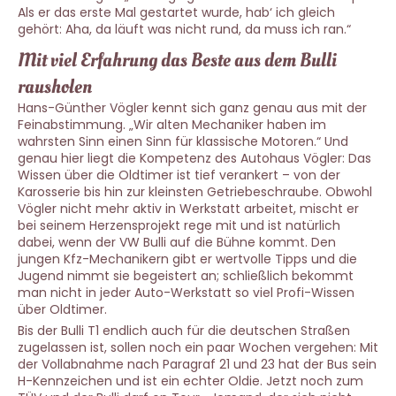
Als er das erste Mal gestartet wurde, hab‘ ich gleich
gehört: Aha, da läuft was nicht rund, da muss ich ran.“
Mit viel Erfahrung das Beste aus dem Bulli
rausholen
Hans-Günther Vögler kennt sich ganz genau aus mit der
Feinabstimmung. „Wir alten Mechaniker haben im
wahrsten Sinn einen Sinn für klassische Motoren.“ Und
genau hier liegt die Kompetenz des Autohaus Vögler: Das
Wissen über die Oldtimer ist tief verankert – von der
Karosserie bis hin zur kleinsten Getriebeschraube. Obwohl
Vögler nicht mehr aktiv in Werkstatt arbeitet, mischt er
bei seinem Herzensprojekt rege mit und ist natürlich
dabei, wenn der VW Bulli auf die Bühne kommt. Den
jungen Kfz-Mechanikern gibt er wertvolle Tipps und die
Jugend nimmt sie begeistert an; schließlich bekommt
man nicht in jeder Auto-Werkstatt so viel Profi-Wissen
über Oldtimer.
Bis der Bulli T1 endlich auch für die deutschen Straßen
zugelassen ist, sollen noch ein paar Wochen vergehen: Mit
der Vollabnahme nach Paragraf 21 und 23 hat der Bus sein
H-Kennzeichen und ist ein echter Oldie. Jetzt noch zum