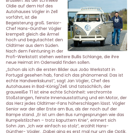
Brasilien. Als der schnieke
Oldie auf dem Hof des
Autohauses Vögler in Zell
vorfährt, ist die
Begeisterung groß. Senior-
Chef Hans-Günther Vögler
krempelt gleich die Ärmel
hoch und begutachtet den
Oldtimer aus dem Süden.
Nach dem Feintuning in der
Profi-Werkstatt stehen weitere Bullis Schlange, die ihre
neue Heimat im Odenwald finden sollen.
„Schon als ich die ersten Bilder aus João Werkstatt in
Portugal gesehen hab, fand ich das phänomenal. Das ist
echte Handwerkskunst“, sagt Jan Vögler, Chef des
Autohauses in Bad-König/Zell. Und tatsächlich, der
grauweiße T1 ist eine echte Schönheit: verchromte
Stoßstangen, feinste Innenausstattung und ein Motor, der
das Herz jedes Oldtimer-Fans höherschlagen lässt. Vögler
Senior war der aller Erste am Bus, als der noch auf der
Rampe stand. „Er ist um den Bus rumgesprungen wie das
Rumpelstilzchen – trotz kaputtem Knie“, erinnert sich
Sohn Jan. „Ich war einfach so stolz“, erzählt Hans-
Günther- Vögler. „Dabei ging es erst mal nur um die Optik.