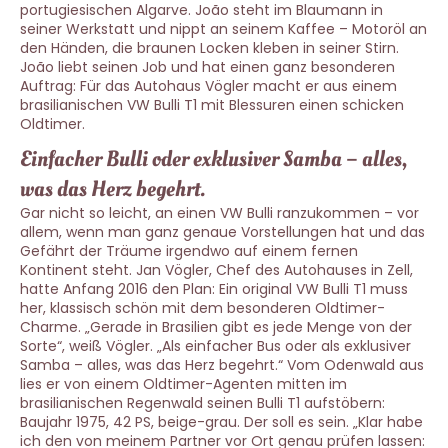
portugiesischen Algarve. João steht im Blaumann in
seiner Werkstatt und nippt an seinem Kaffee – Motoröl an
den Händen, die braunen Locken kleben in seiner Stirn.
João liebt seinen Job und hat einen ganz besonderen
Auftrag: Für das Autohaus Vögler macht er aus einem
brasilianischen VW Bulli T1 mit Blessuren einen schicken
Oldtimer.
Einfacher Bulli oder exklusiver Samba – alles,
was das Herz begehrt.
Gar nicht so leicht, an einen VW Bulli ranzukommen – vor
allem, wenn man ganz genaue Vorstellungen hat und das
Gefährt der Träume irgendwo auf einem fernen
Kontinent steht. Jan Vögler, Chef des Autohauses in Zell,
hatte Anfang 2016 den Plan: Ein original VW Bulli T1 muss
her, klassisch schön mit dem besonderen Oldtimer-
Charme. „Gerade in Brasilien gibt es jede Menge von der
Sorte“, weiß Vögler. „Als einfacher Bus oder als exklusiver
Samba – alles, was das Herz begehrt.“ Vom Odenwald aus
lies er von einem Oldtimer-Agenten mitten im
brasilianischen Regenwald seinen Bulli T1 aufstöbern:
Baujahr 1975, 42 PS, beige-grau. Der soll es sein. „Klar habe
ich den von meinem Partner vor Ort genau prüfen lassen: