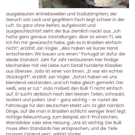
ausgebauten Antriebswellen und Stoßdämpfern, der
Geruch von Lack und gegrilltem Fisch liegt schwer in der
Luft. So ganz ohne Reifen, aufgebockt und
ausgeschlachtet sieht der Bus ziemlich nackt aus. „Ich
hatte ganz genaue Vorstellungen. Aber so einen T1, wie
ich ihn mir gewünscht habe, gab es in Brasilien einfach
nicht“, erzählt Jan Vögler. „Also haben wir kurzer Hand
entschieden: Wir bauen uns einen.“ Portugal ist dafür der
ideale Standort. Jahr für Jahr restaurieren hier findige
Mechaniker mit viel Liebe zum Detail hunderte Klassiker
aus Übersee. João ist einer von ihnen. „Er war ein echter
Glücksgriff“, erzählt Jan Vögler. „Sofort haben wir uns
blendend verstanden, und ich habe gleich gemerkt: Der
weiß, was er tut.“ João möbelt den Bulli T1 nicht einfach
auf. Er sucht akribisch nach den besten Teilen, schraubt,
lackiert und poliert. Und – ganz wichtig – er rüstet die
Fahrzeuge für den deutschen Markt um. Es gibt nämlich
Dinge, auf die man in Brasilien schlicht weniger Wert legt:
richtige Beleuchtung, zum Beispiel, ein E-Prüfzeichen,
Warnblinker oder eine Heizung. „Uns ist wichtig: Der Bulli
muss allen Standards hier entsprechen, und die Teile
müssen Original sein“, erklärt Vögler.