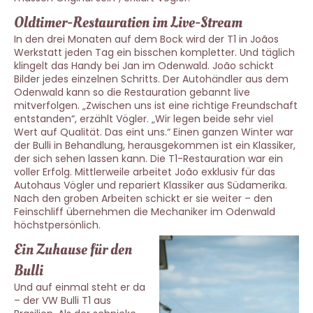
Oldtimer-Restauration im Live-Stream
In den drei Monaten auf dem Bock wird der T1 in Joãos
Werkstatt jeden Tag ein bisschen kompletter. Und täglich
klingelt das Handy bei Jan im Odenwald. João schickt
Bilder jedes einzelnen Schritts. Der Autohändler aus dem
Odenwald kann so die Restauration gebannt live
mitverfolgen. „Zwischen uns ist eine richtige Freundschaft
entstanden“, erzählt Vögler. „Wir legen beide sehr viel
Wert auf Qualität. Das eint uns.“ Einen ganzen Winter war
der Bulli in Behandlung, herausgekommen ist ein Klassiker,
der sich sehen lassen kann. Die T1-Restauration war ein
voller Erfolg. Mittlerweile arbeitet João exklusiv für das
Autohaus Vögler und repariert Klassiker aus Südamerika.
Nach den groben Arbeiten schickt er sie weiter – den
Feinschliff übernehmen die Mechaniker im Odenwald
höchstpersönlich.
Ein Zuhause für den
Bulli
Und auf einmal steht er da
– der VW Bulli T1 aus