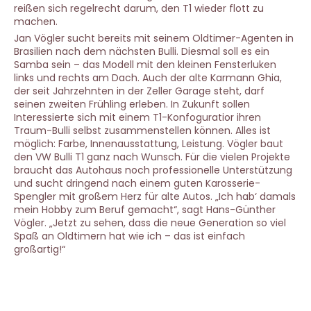
reißen sich regelrecht darum, den T1 wieder flott zu
machen.
Jan Vögler sucht bereits mit seinem Oldtimer-Agenten in
Brasilien nach dem nächsten Bulli. Diesmal soll es ein
Samba sein – das Modell mit den kleinen Fensterluken
links und rechts am Dach. Auch der alte Karmann Ghia,
der seit Jahrzehnten in der Zeller Garage steht, darf
seinen zweiten Frühling erleben. In Zukunft sollen
Interessierte sich mit einem T1-Konfoguratior ihren
Traum-Bulli selbst zusammenstellen können. Alles ist
möglich: Farbe, Innenausstattung, Leistung. Vögler baut
den VW Bulli T1 ganz nach Wunsch. Für die vielen Projekte
braucht das Autohaus noch professionelle Unterstützung
und sucht dringend nach einem guten Karosserie-
Spengler mit großem Herz für alte Autos. „Ich hab‘ damals
mein Hobby zum Beruf gemacht“, sagt Hans-Günther
Vögler. „Jetzt zu sehen, dass die neue Generation so viel
Spaß an Oldtimern hat wie ich – das ist einfach
großartig!“