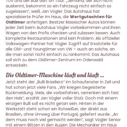
TÜV und der Bulli darf on Tour. „Jemand, der sich nicht
auskennt, bekommt so ein Fahrzeug nicht einfach so
zugelassen“, weiß Jan Vögler. Das Autohaus hat
spezialisierte Prüfer im Haus, die
Wertgutachten für
Oldtimer
anfertigen. Besitzer klassischer Autos können
jeder Zeit beim Autohaus Vögler vorbeikommen und ihren
Wagen von den Profis checken und zulassen lassen. Auch
komplette Restaurationen sind kein Problem. Als offizieller
Volkswagen-Partner hat Vögler Zugriff auf Ersatzteile für
alle Old- und Youngtimer von VW – auch an solche, an
die man sonst nicht einfach zu rankommt. Das Autohaus
soll sich zu dem Oldtimer-Zentrum im Odenwald
entwickeln.
Die Oldtimer-Maschine läuft und läuft ...
Jetzt steht der „Bulli Brasiliero“ im Schaufenster in Zell und
hat schon jetzt viele Fans. „Wir kriegen begeisterte
Rückmeldung. Viele, die vorbeifahren, verrenken sich fast
den Hals“, erzählt Jan Vögler voller Stolz. Doch mit einem
einzigen Bulli soll es nicht getan sein. Hinten in der
Werkstatt steht schon ein Rotweißer, der direkt aus
Brasilien, ohne Umweg über Portugal, geliefert wurde. „An
dem muss noch viel gemacht werden“, sagt Vögler Senior
mit einem Blitzen in den Augen. Die Mechaniker im Haus