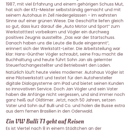
1987, mit viel Erfahrung und einem gehörigen Schuss Mut,
hat sich der Kfz-Meister selbstständig gemacht und mit
seinem Autohaus in Zell niedergelassen – im wahrsten
Sinne auf einer grünen Wiese. Die Geschäfte liefen gleich
so gut, dass kurz darauf die „Auto Motor und Sport“ zum
Werkstatttest vorbeikam und Vögler ein durchweg
positives Zeugnis ausstellte. „Das war der Startschuss.
Danach haben uns die Leute die Bude eingerannt“,
erinnert sich der Werkstatt-Leiter. Die Arbeitsteilung war
klar: Hans-Günther Vögler schraubt, seine Frau macht die
Buchhaltung und heute führt Sohn Jan als gelernter
Steuerfachangestellter und Betriebswirt den Laden.
Natürlich läuft heute vieles moderner. Autohaus Vögler ist
eine Pilotwerkstatt und testet für den Autohersteller
digitale Dialogsysteme am iPad und bietet seinen Kunden
so innovativen Service. Doch Jan Vögler und sein Vater
haben die Anfänge nicht vergessen, und sind immer noch
ganz heiß auf Oldtimer. Jetzt, nach 50 Jahren, setzen
Vater und Sohn auf Bulli und Co. und holen die Busse extra
aus dem fernen Brasilien in den Odenwald.
Ein VW Bulli T1 geht auf Reisen
Es ist Viertel nach 8 in einem Städtchen an der