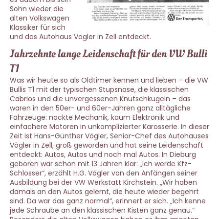
Sohn wieder die
alten Volkswagen
Klassiker für sich
und das Autohaus Vögler in Zell entdeckt.
Jahrzehnte lange Leidenschaft für den VW Bulli
T1
Was wir heute so als Oldtimer kennen und lieben – die VW
Bullis T1 mit der typischen Stupsnase, die klassischen
Cabrios und die unvergessenen Knutschkugeln – das
waren in den 50er- und 60er-Jahren ganz alltägliche
Fahrzeuge: nackte Mechanik, kaum Elektronik und
einfachere Motoren in unkomplizierter Karosserie. In dieser
Zeit ist Hans-Günther Vögler, Senior-Chef des Autohauses
Vögler in Zell, groß geworden und hat seine Leidenschaft
entdeckt: Autos, Autos und noch mal Autos. In Dieburg
geboren war schon mit 13 Jahren klar: „Ich werde Kfz-
Schlosser“, erzählt H.G. Vögler von den Anfängen seiner
Ausbildung bei der VW Werkstatt Kirchstein. „Wir haben
damals an den Autos gelernt, die heute wieder begehrt
sind. Da war das ganz normal“, erinnert er sich. „Ich kenne
jede Schraube an den klassischen Kisten ganz genau.“