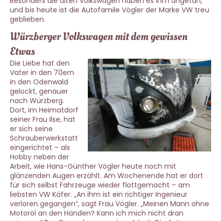
Besonders die alten Volkswagen haben es ihm angetan,
und bis heute ist die Autofamile Vögler der Marke VW treu
geblieben.
Würzberger Volkswagen mit dem gewissen
Etwas
Die Liebe hat den
Vater in den 70ern
in den Odenwald
gelockt, genauer
nach Würzberg.
Dort, im Heimatdorf
seiner Frau Ilse, hat
er sich seine
Schrauberwerkstatt
eingerichtet – als
Hobby neben der
Arbeit, wie Hans-Günther Vögler heute noch mit
glänzenden Augen erzählt. Am Wochenende hat er dort
für sich selbst Fahrzeuge wieder flottgemacht – am
liebsten VW Käfer. „An ihm ist ein richtiger Ingenieur
verloren gegangen“, sagt Frau Vögler. „Meinen Mann ohne
Motoröl an den Händen? Kann ich mich nicht dran