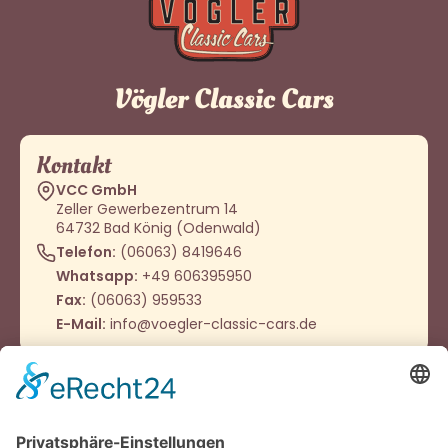
Vögler Classic Cars
Kontakt
VCC GmbH
Zeller Gewerbezentrum 14
64732 Bad König (Odenwald)
Telefon:
(06063) 8419646
Whatsapp:
+49 606395950
Fax:
(06063) 959533
E-Mail:
info@voegler-classic-cars.de
Öffnungszeiten
Montag - Donnerstag