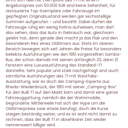
Angebotspreis von 50.000 EUR sind keine Seltenheit, für
restaurierte Top-Exemplare oder Fahrzeuge im
gepflegten Originalzustand werden gar sechsstellige
Summen aufgerufen – und bezahlt. Dabei dürfen die
Fahrzeuge ruhig ein wenig Patina aufweisen, man darf
also sehen, dass das Auto in Gebrauch war, gleichsam
gelebt hat, denn gerade dies macht ja das Flair und den
besonderen Reiz eines Oldtimers aus. Stets im oberen
Bereich bewegen sich seit Jahren die Preise für besonders
beliebte Ausführungen wie den 1951 vorgestellten Samba-
Bus, der schon damals mit seinen anfänglich 23, dann 21
Fenstern eine Luxusausführung des Standard-T1
darstellte. Sehr populär und stark nachgefragt sind auch
sämtliche Ausführungen des T1 mit Westfalia-
Ausstattung, war es doch der Camping-Experte aus
Rheda-Wiedenbrück, der 1951 mit seiner „Camping-Box“
für den Bulli T1 auf den Markt kam und damit eine ganze
Fahrzeuggattung, nämlich die der Wohnmobile,
begründete. Mittlerweile hat sich der Hype um die
Oldtimerpreise zwar etwas beruhigt, doch die Kurse
steigen beständig weiter, und es ist wohl nicht damit zu
rechnen, dass der Bulli T1 in absehbarer Zeit wieder
nennenswert billiger wird.