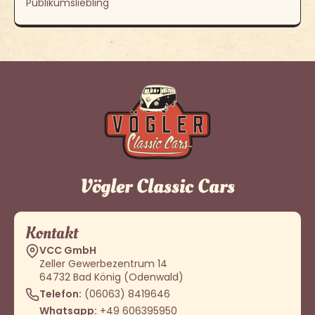
Publikumsliebling
Vögler Classic Cars
Kontakt
VCC GmbH
Zeller Gewerbezentrum 14
64732 Bad König (Odenwald)
Telefon:
(06063) 8419646
Whatsapp:
+49 606395950