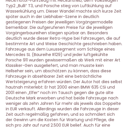
Heckmotor-Fahrzeug mit Heckantrieb, dem Volkswagen
Typ2 „Bulli“ T3, und Porsche stieg von Luftkühlung auf
Wasserkühlung um. Dieser Wandel machte sich kurze Zeit
später auch in der Liebhaber-Szene in deutlich
gestiegenen Preisen der jeweiligen Vorgängermodelle
bemerkbar. Die aufgerufenen Preise für die jeweiligen
Vorgängerbaureihen stiegen spürbar an. Besonders
deutlich wurde dieser Retro-Hype bei Fahrzeugen, die auf
bestimmte Art und Weise Geschichte geschrieben haben.
Fahrzeuge aus dem Luxussegment vom Schlage eines
Mercedes SL (Baureihe R129) und jeder luftgekühlte
Porsche 911 wurden gewissermaßen ab Werk mit einer Art
Klassiker-Gen ausgeliefert, und man musste kein
Hellseher sein, um abschätzen zu können, dass diese
Fahrzeuge in absehbarer Zeit eine beträchtliche
Wertsteigerung erfahren würden. Der Autor hat dies selbst
hautnah miterlebt: Er hat 2000 einen BMW 635 CSi und
2001 einen „Elfer“ noch im Tausch gegen die gute alte
Deutsche Mark erworben und hat beide Fahrzeuge nach
weniger als zehn Jahren für mehr als jeweils das Doppelte
in EUR verkauft. Allerdings wurden die Fahrzeuge in dieser
Zeit auch regelmäßig gefahren, und so schmälert sich
der Gewinn um die Kosten für Wartung und Pflege, die
sich pro Jahr auf rund 2.500 EUR belief. Auch für eine