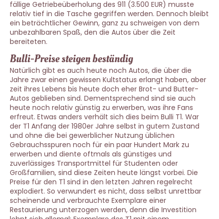
fällige Getriebeüberholung des 911 (3.500 EUR) musste
relativ tief in die Tasche gegriffen werden. Dennoch bleibt
ein beträchtlicher Gewinn, ganz zu schweigen von dem
unbezahlbaren Spaß, den die Autos über die Zeit
bereiteten.
Bulli-Preise steigen beständig
Natürlich gibt es auch heute noch Autos, die über die
Jahre zwar einen gewissen Kultstatus erlangt haben, aber
zeit ihres Lebens bis heute doch eher Brot- und Butter-
Autos geblieben sind. Dementsprechend sind sie auch
heute noch relativ günstig zu erwerben, was ihre Fans
erfreut. Etwas anders verhält sich dies beim Bulli T1. War
der T1 Anfang der 1980er Jahre selbst in gutem Zustand
und ohne die bei gewerblicher Nutzung üblichen
Gebrauchsspuren noch für ein paar Hundert Mark zu
erwerben und diente oftmals als günstiges und
zuverlässiges Transportmittel für Studenten oder
Großfamilien, sind diese Zeiten heute längst vorbei. Die
Preise für den T1 sind in den letzten Jahren regelrecht
explodiert. So verwundert es nicht, dass selbst unrettbar
scheinende und verbrauchte Exemplare einer
Restaurierung unterzogen werden, denn die Investition
lohnt sich allemal: Exemplare des T1 mit einem