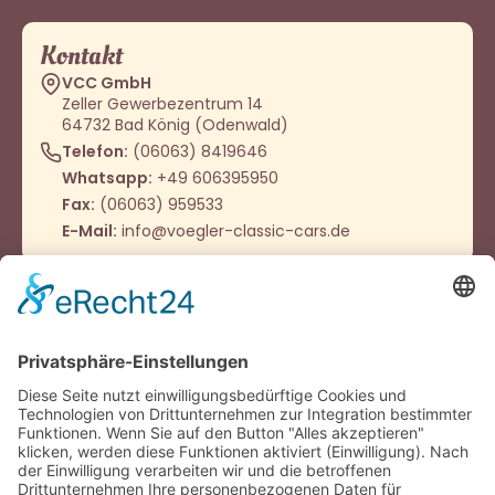
Kontakt
VCC GmbH
Zeller Gewerbezentrum 14
64732 Bad König (Odenwald)
Telefon:
(06063) 8419646
Whatsapp:
+49 606395950
Fax:
(06063) 959533
E-Mail:
info@voegler-classic-cars.de
Öffnungszeiten
Montag - Donnerstag
9:00 – 12:00 Uhr
14:00 - 16:00 Uhr
Oder nach Vereinbarung